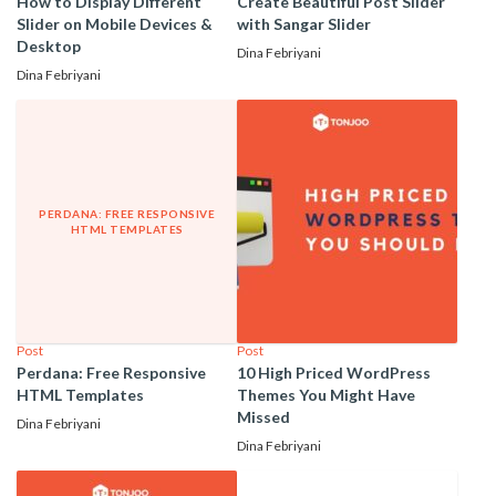
How to Display Different
Create Beautiful Post Slider
Slider on Mobile Devices &
with Sangar Slider
Desktop
Dina Febriyani
Dina Febriyani
PERDANA: FREE RESPONSIVE
HTML TEMPLATES
Post
Post
Perdana: Free Responsive
10 High Priced WordPress
HTML Templates
Themes You Might Have
Missed
Dina Febriyani
Dina Febriyani