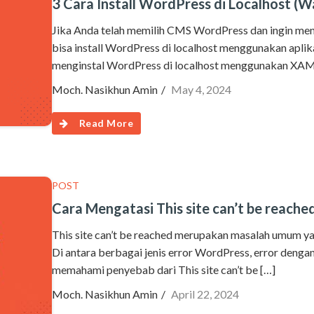
3 Cara Install WordPress di Localhost 
Jika Anda telah memilih CMS WordPress dan ingin me
bisa install WordPress di localhost menggunakan apli
menginstal WordPress di localhost menggunakan XAM
Moch. Nasikhun Amin
May 4, 2024
Read More
POST
Cara Mengatasi This site can’t be reac
This site can’t be reached merupakan masalah umum y
Di antara berbagai jenis error WordPress, error denga
memahami penyebab dari This site can’t be […]
Moch. Nasikhun Amin
April 22, 2024