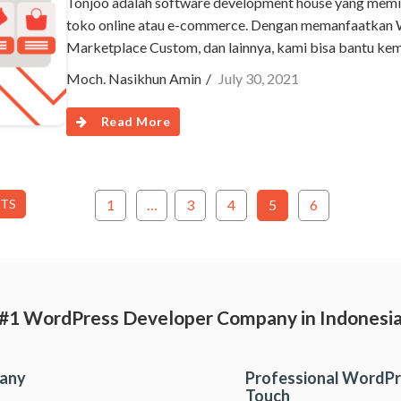
Tonjoo adalah software development house yang memili
toko online atau e-commerce. Dengan memanfaatkan 
Marketplace Custom, dan lainnya, kami bisa bantu ke
Moch. Nasikhun Amin
July 30, 2021
Read More
STS
1
…
3
4
5
6
#1 WordPress Developer Company in Indonesi
pany
Professional WordPr
Touch