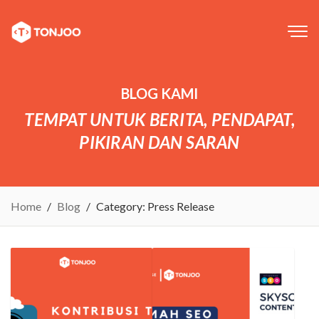
Tog
navi
BLOG KAMI
TEMPAT UNTUK BERITA, PENDAPAT,
PIKIRAN DAN SARAN
Home
Blog
Category:
Press Release