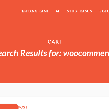
TENTANG KAMI
AI
STUDI KASUS
SOLU
CARI
earch Results for: woocommer
POST