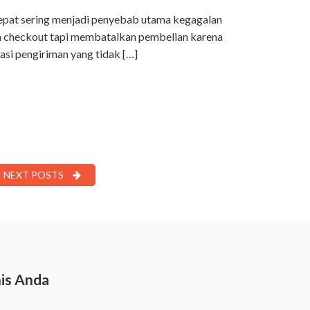
epat sering menjadi penyebab utama kegagalan
n checkout tapi membatalkan pembelian karena
masi pengiriman yang tidak […]
NEXT POSTS
is Anda