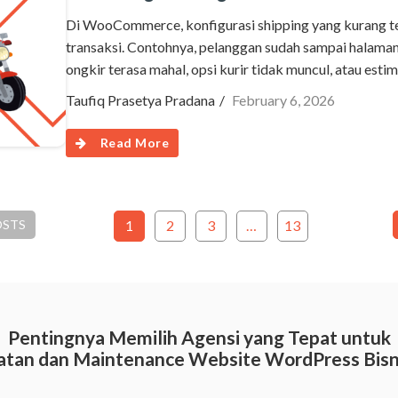
Di WooCommerce, konfigurasi shipping yang kurang t
transaksi. Contohnya, pelanggan sudah sampai halama
ongkir terasa mahal, opsi kurir tidak muncul, atau esti
Taufiq Prasetya Pradana
February 6, 2026
Read More
OSTS
1
2
3
…
13
Pentingnya Memilih Agensi yang Tepat untuk
tan dan Maintenance Website WordPress Bisn