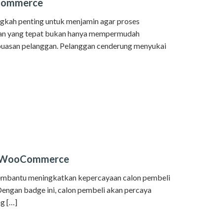
oCommerce
kah penting untuk menjamin agar proses
ran yang tepat bukan hanya mempermudah
puasan pelanggan. Pelanggan cenderung menyukai
di WooCommerce
 membantu meningkatkan kepercayaan calon pembeli
Dengan badge ini, calon pembeli akan percaya
g […]