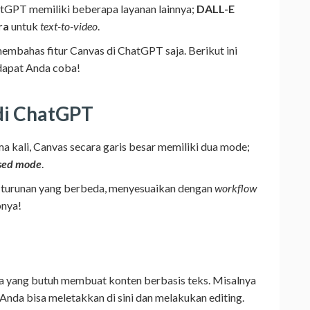
atGPT memiliki beberapa layanan lainnya;
DALL-E
ra
untuk
text-to-video
.
 membahas fitur Canvas di ChatGPT saja. Berikut ini
 dapat Anda coba!
 di ChatGPT
ma kali, Canvas secara garis besar memiliki dua mode;
ased mode
.
 turunan yang berbeda, menyesuaikan dengan
workflow
pnya!
a yang butuh membuat konten berbasis teks. Misalnya
 Anda bisa meletakkan di sini dan melakukan editing.