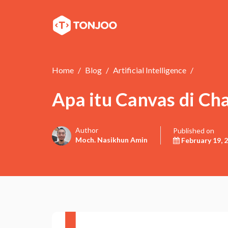
Home
Blog
Artificial Intelligence
Apa itu Canvas di C
Author
Published on
Moch. Nasikhun Amin
February 19, 