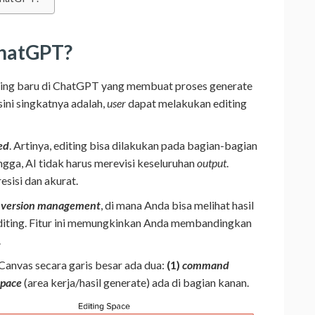
ChatGPT?
iting baru di ChatGPT yang membuat proses generate
 sini singkatnya adalah,
user
dapat melakukan editing
ed
. Artinya, editing bisa dilakukan pada bagian-bagian
ingga, AI tidak harus merevisi keseluruhan
output
.
esisi dan akurat.
r
version management
, di mana Anda bisa melihat hasil
diting. Fitur ini memungkinkan Anda membandingkan
.
Canvas secara garis besar ada dua:
(1)
command
space
(area kerja/hasil generate) ada di bagian kanan.