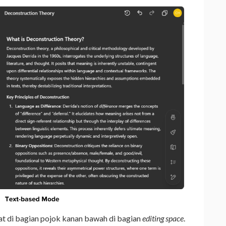
hat di bagian pojok kanan bawah di bagian
editing space
.