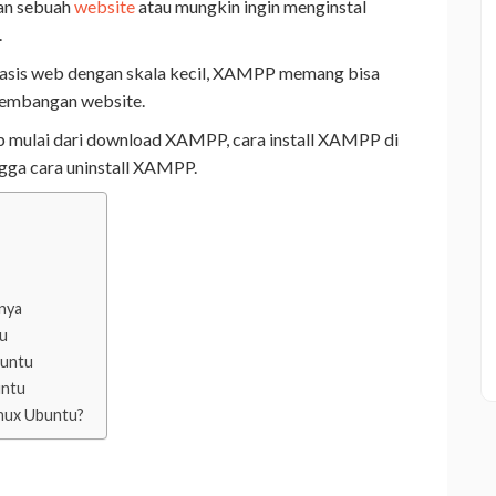
an sebuah
website
atau mungkin ingin menginstal
.
asis web dengan skala kecil, XAMPP memang bisa
gembangan website.
p mulai dari download XAMPP, cara install XAMPP di
ga cara uninstall XAMPP.
nya
tu
buntu
untu
inux Ubuntu?