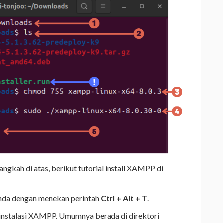
ngkah di atas, berikut tutorial install XAMPP di
nda dengan menekan perintah
Ctrl + Alt + T
.
e instalasi XAMPP. Umumnya berada di direktori