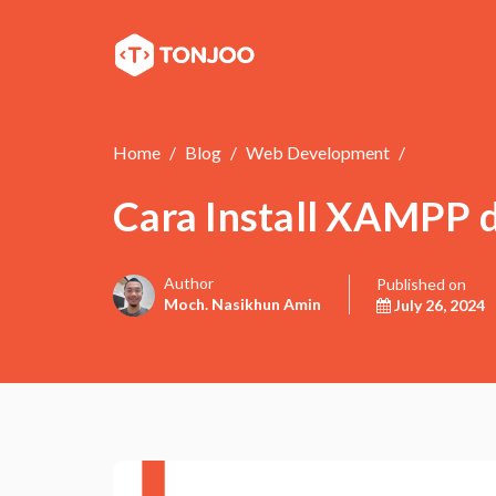
Home
Blog
Web Development
Cara Install XAMPP d
Author
Published on
Moch. Nasikhun Amin
July 26, 2024