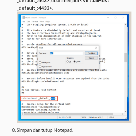
_default_:443>
, ubah menjadi
<VirtualHost
_default_:4433>
.
Simpan dan tutup Notepad.