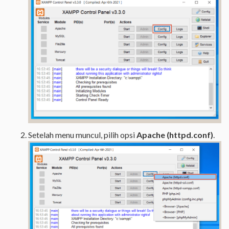
Setelah menu muncul, pilih opsi
Apache (httpd.conf)
.